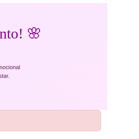
nto! 🌸
mocional
tar.