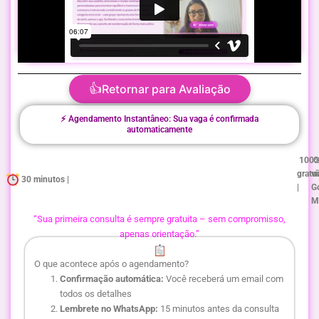
👍
Retornar para Avaliação
⚡ Agendamento Instantâneo: Sua vaga é confirmada
automaticamente
100
O
gratu
vi
30 minutos |
|
G
M
“Sua primeira consulta é sempre gratuita – sem compromisso,
apenas orientação.”
O que acontece após o agendamento?
Confirmação automática:
Você receberá um email com
todos os detalhes
Lembrete no WhatsApp:
15 minutos antes da consulta