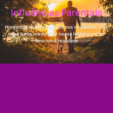
Influências Parentais
Honramos nossos pais por nos moldarem, mas
cabe a nós reescrever nossa história e criar
uma nova realidade