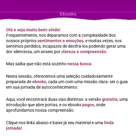
Ir
para
Ebooks
o
conteúdo
Olá e seja muito bem-vinda!
Frequentemente, nos deparamos com a complexidade dos
nossos próprios
sentimentos e emoções
, e muitas vezes, nos
sentimos perdidos, incapazes de decifrá-los podendo gerar uma
dor silenciosa, um anseio por
clareza e compreensão
.
Mas saiba que não está sozinho
nessa busca
.
Nesta sessão, oferecemos uma seleção cuidadosamente
preparada de
ebooks
, cada um com uma missão clara: ser o guia
em sua jornada de autoconhecimento.
Aqui, você encontrará duas vias distintas: a versão
gratuita
, uma
introdução que abre portas, e os ebooks
pagos
, onde
aprofundamos nossa compreensão.
Clique nos links abaixo e baixe já seu material e uma
linda
jornada!