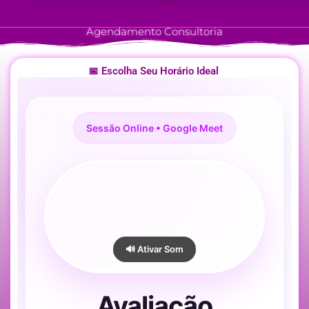
Ir
para
Agendamento Consultoria
o
conteúdo
📅 Escolha Seu Horário Ideal
Sessão Online • Google Meet
🔊 Ativar Som
Avaliação