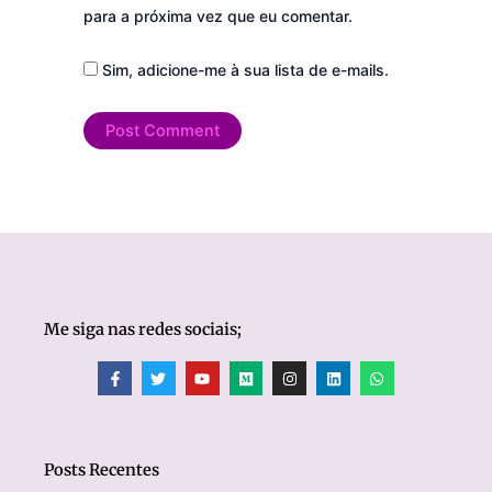
para a próxima vez que eu comentar.
Sim, adicione-me à sua lista de e-mails.
Me siga nas redes sociais;
F
T
Y
M
I
L
W
a
w
o
e
n
i
h
c
i
u
d
s
n
a
e
t
t
i
t
k
t
b
t
u
u
a
e
s
o
e
b
m
g
d
a
o
r
e
r
i
p
Posts Recentes
k
a
n
p
-
m