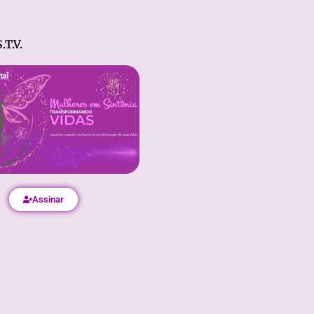
.T.V.
Assinar