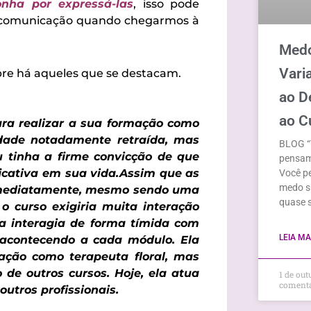
onha por expressá-las
, isso pode
e comunicação quando chegarmos à
Medo
Vari
re há aqueles que se destacam.
ao D
ao C
ra realizar a sua formação como
idade notadamente retraída, mas
BLOG “
 tinha a firme convicção de que
pensam
ficativa em sua vida.Assim que as
Você pe
medo su
u imediatamente, mesmo sendo uma
quase 
 curso exigiria muita interação
ela interagia de forma tímida com
LEIA MAI
acontecendo a cada módulo. Ela
ção como terapeuta floral, mas
de outros cursos. Hoje, ela atua
1 de ou
coment
utros profissionais.