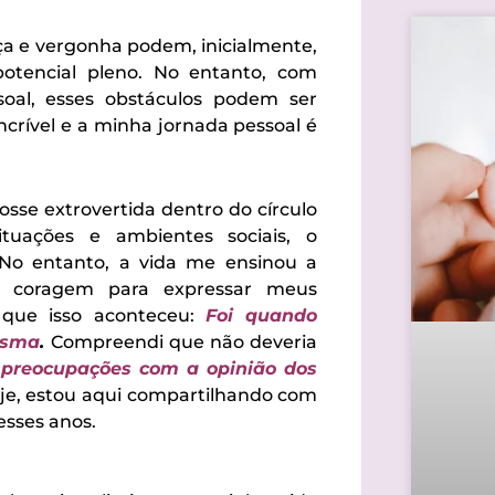
ça e vergonha podem, inicialmente,
otencial pleno. No entanto, com
oal, esses obstáculos podem ser
ncrível e a minha jornada pessoal é
sse extrovertida dentro do círculo
ituações e ambientes sociais, o
o entanto, a vida me ensinou a
a coragem para expressar meus
que isso aconteceu:
Foi quando
esma
.
Compreendi que não deveria
 preocupações com a opinião dos
oje, estou aqui compartilhando com
esses anos.