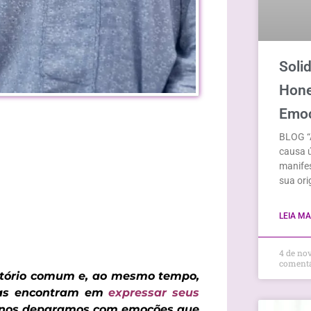
Soli
Hone
Emoç
BLOG “
causa 
manifes
sua ori
LEIA MAI
4 de no
coment
itório comum e, ao mesmo tempo,
oas encontram em
expressar seus
 nos deparamos com emoções que