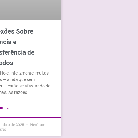
exões Sobre
ncia e
sferência de
ados
oje, infelizmente, muitas
s — ainda que sem
r — estão se afastando de
mas. As razões
S... »
tembro de 2025
Nenhum
ário