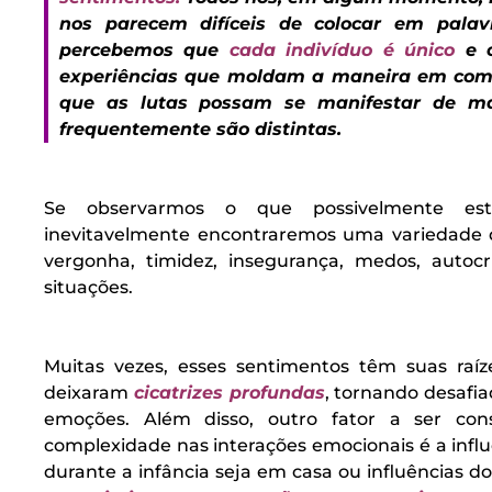
nos parecem difíceis de colocar em pala
percebemos que
cada indivíduo é único
e c
experiências que moldam a maneira em co
que as lutas possam se manifestar de ma
frequentemente são distintas.
Se observarmos o que possivelmente está
inevitavelmente encontraremos uma variedade
vergonha, timidez, insegurança, medos, autocrí
situações.
M
uitas vezes, esses sentimentos têm suas raí
deixaram
cicatrizes profundas
, tornando desafia
emoções. Além disso, outro fator a ser con
complexidade nas interações emocionais é a inf
durante a infância seja em casa ou influências d