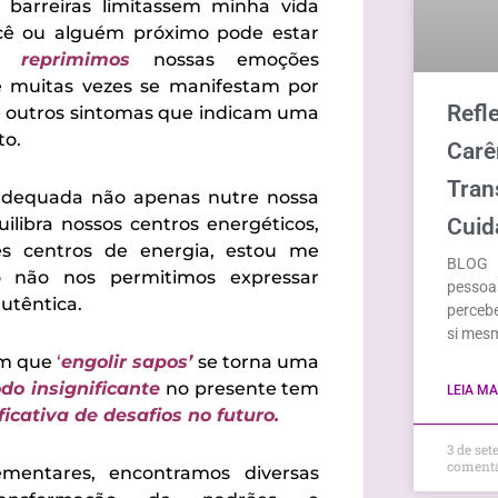
barreiras limitassem minha vida
você ou alguém próximo pode estar
do
reprimimos
nossas emoções
e muitas vezes se manifestam por
Refl
 e outros sintomas que indicam uma
to.
Carê
Tran
adequada não apenas nutre nossa
ibra nossos centros energéticos,
Cuid
es centros de energia, estou me
BLOG H
o não nos permitimos expressar
pessoa
utêntica.
percebe
si mes
em que
‘
engolir sapos’
se torna uma
do insignificante
no presente tem
LEIA MAI
ficativa de desafios no futuro.
3 de se
coment
ementares, encontramos diversas