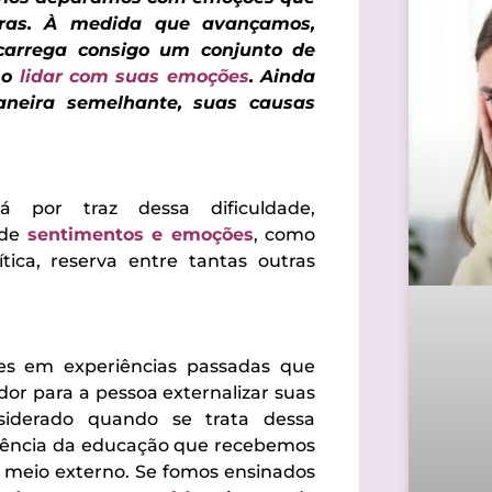
vras. À medida que avançamos,
arrega consigo um conjunto de
mo
lidar com suas emoções
. Ainda
neira semelhante, suas causas
 por traz dessa dificuldade,
 de
sentimentos e emoções
, como
tica, reserva entre tantas outras
zes em experiências passadas que
dor para a pessoa externalizar suas
siderado quando se trata dessa
luência da educação que recebemos
o meio externo. Se fomos ensinados