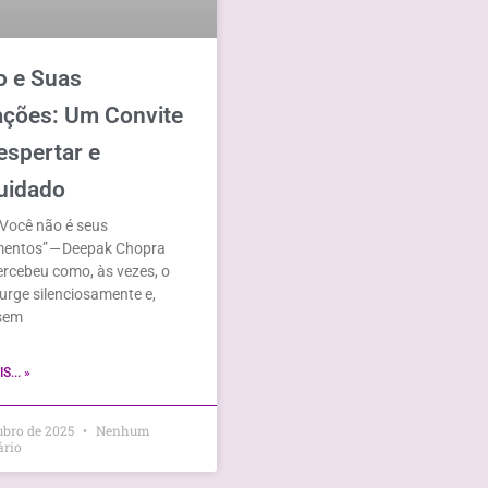
 e Suas
ações: Um Convite
espertar e
uidado
Você não é seus
entos” — Deepak Chopra
rcebeu como, às vezes, o
rge silenciosamente e,
sem
S... »
tubro de 2025
Nenhum
ário