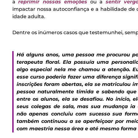
a
reprimir nossas emoções
ou a
sentir verg
impactar nossa autoconfiança e a habilidade d
idade adulta.
Dentre os inúmeros casos que testemunhei, semp
Há alguns anos, uma pessoa me procurou pa
terapeuta floral. Ela possuía uma personal
algo especial nela me chamou a atenção. Eu
esse curso poderia fazer uma diferença signi
inscrições foram abertas, ela se matriculo
pessoa naturalmente tímida e sabendo que o
entre os alunos, ela se desafiou. No início, 
seus colegas de sala, mas sua mudança ia 
não apenas concluiu com sucesso sua forma
também continuou a se aperfeiçoar por meio 
com maestria nessa área e até mesmo forma o