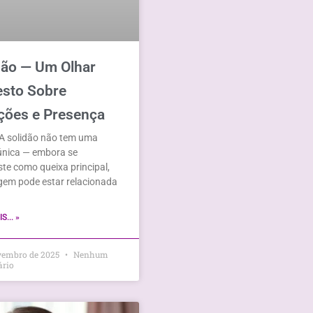
dão — Um Olhar
sto Sobre
ões e Presença
A solidão não tem uma
única — embora se
te como queixa principal,
gem pode estar relacionada
S... »
vembro de 2025
Nenhum
ário