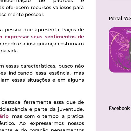
ansformação de padrões e
s oferecem recursos valiosos para
escimento pessoal.
Portal M.S
ma pessoa que apresenta traços de
em expressar seus sentimentos de
 o medo e a insegurança costumam
na vida.
 essas características, busco não
es indicando essa essência, mas
iam essas situações e em alguns
destaca, ferramenta essa que de
Facebook
adolescência e parte da juventude.
ário
, mas com o tempo, a prática
utico. Ao expressarmos nossos
 mente e do coração pensamentos